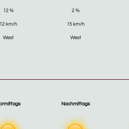
12
%
2
%
12
km/h
15
km/h
West
West
ormittags
Nachmittags