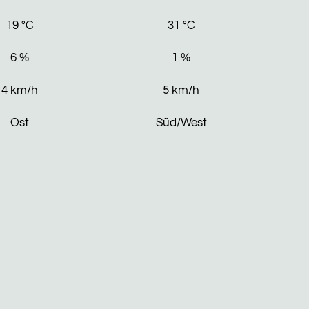
19
°C
31
°C
6
%
1
%
4
km/h
5
km/h
Ost
Süd/West