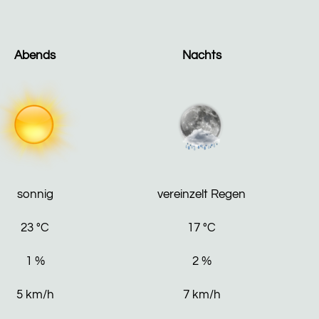
Abends
Nachts
sonnig
vereinzelt Regen
23
°C
17
°C
1
%
2
%
5
km/h
7
km/h