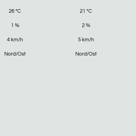
26
°C
21
°C
1
%
2
%
4
km/h
5
km/h
Nord/Ost
Nord/Ost