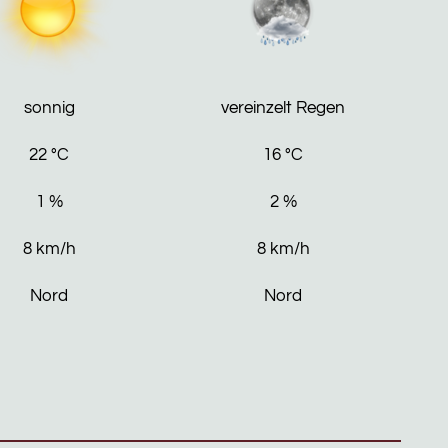
sonnig
vereinzelt Regen
22
°C
16
°C
1
%
2
%
8
km/h
8
km/h
Nord
Nord