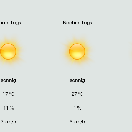
ormittags
Nachmittags
sonnig
sonnig
17
°C
27
°C
11
%
1
%
7
km/h
5
km/h