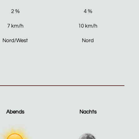
2
%
4
%
7
km/h
10
km/h
Nord/West
Nord
Abends
Nachts