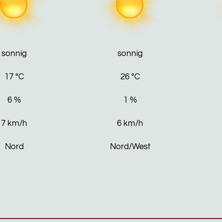
sonnig
sonnig
17
°C
26
°C
6
%
1
%
7
km/h
6
km/h
Nord
Nord/West